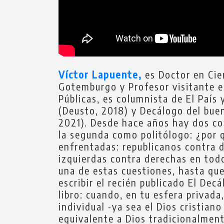
Víctor Lapuente,
es Doctor en Ciencias Políticas por la Universidad de Oxford, Catedrático en la Universidad de Gotemburgo y Profesor visitante en ESADE. Se dedica al estudio comparado de Administraciones y Políticas Públicas, es columnista de El País y colaborador de la Cadena SER. Es autor, entre otros, de Organizando el Leviatán (Deusto, 2018) y Decálogo del buen ciudadano. Cómo ser mejores personas en un mundo narcisista (Península, 2021). Desde hace años hay dos cosas que me preocupan. La primera como persona: ¿cuál es el sentido de la vida? Y la segunda como politólogo: ¿por qué la sociedad se está polarizando, dividiendo en tribus políticas cada vez más enfrentadas: republicanos contra demócratas en EEUU, constitucionalistas contra independentistas en Cataluña, izquierdas contra derechas en todos los lugares? Durante mucho tiempo pensé en escribir dos libros, uno sobre cada una de estas cuestiones, hasta que me di cuenta de que estaban indeleblemente imbricadas. Lo que me llevó a escribir el recién publicado El Decálogo del Buen Ciudadano (Ed. Península). He aquí la conexión que vertebra el libro: cuando, en tu esfera privada, tienes un ideal transcendental que da sentido a tu vida, algo que supera tu Yo individual -ya sea el Dios cristiano para alguien por ejemplo de derechas, la Pachamama para un ecologista o el equivalente a Dios tradicionalmente para mucha gente de izquierdas, la Patria-, no necesitas buscar un trascendente en tu esfera pública, en la política. Es decir, no necesitas encomendarte a un político salvador (sea un payaso nacionalista como Donald Trump o un militar bolivariano como Hugo Chávez) o a una ideología mesiánica (la revolución o la independencia de tu región). Homo religiosus Lo que distingue a los seres humanos de