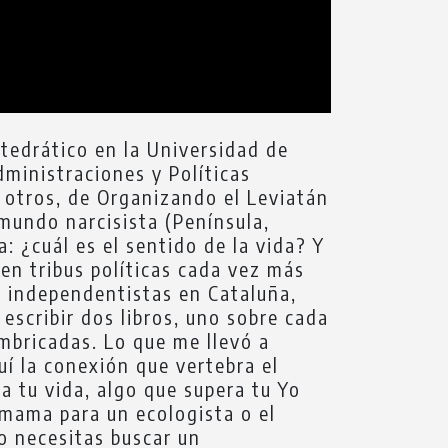
ahíla de compromisos para extender derechos -por ejemplo, Pedro Sánchez usó treinta y cinco veces la palabra derechos en su discurso de investidura como presidente del Gobierno en enero de 2020-. Contra el empoderamiento Hemos sustituido a los dioses tradicionales (Dios, la Patria o la Pachamama) por el culto al Yo, al Superhombre y la Supermujer utilizando la terminología de Nietzsche. Pero, tal y como el propio Nietzsche predijo, la muerte de Dios, lejos de liberarnos nos convertiría en fanáticos de otros dioses. Para empezar, de nosotros mismos. Vivimos en la cultura del empoderamiento permanente. De la escuela infantil al diván del psicólogo pop, nos venden nuestra grandeza sin límites, que nos conectemos con nuestros deseos íntimos, que rompamos los lazos con las tradiciones y ataduras varias. Lo que nos hace feliz individualmente es lo bueno. Sin embargo, si repasamos qué han concluido los hombres y mujeres sabios a lo largo de la historia, que se pusieron a pensar seriamente sobre la felicidad (por cierto, en circunstancias en las que las pandemias y las crisis económicas no eran excepcionales, como para nosotros en estos tiempos, sino normales), llegaron a la conclusión inversa: lo bueno es lo que nos hace feliz. Primero, intenta ser bueno, adhiérete a un código moral, busca un sentido para tu existencia más allá de tus logros personales, una meta trascendental; y, luego, como consecuencia, experimentarás la felicidad auténtica, la que emana de la paz de espíritu. “El empoderamiento sin control es la fuente de las grandes desgracias de la humanidad” Ahora, centrados en nosotros mismos, vivimos lo contrario: la angustia de espíritu. Obsesionados por conseguir más dinero o más seguidores en las redes sociales, vivimos en una cinta de correr, que coge velocidad, pero no nos lleva a ningún sitio. Pensábamos que con llegar al millón de euros, o a los 10.000 seguidores en Twitter, o a determinado cargo, o a las tres cosas, estaríamos satisfechos. Pero no. Alcanzado un objetivo, queremos más. Si no lo conseguimos, nos frustraremos. Si lo conseguimos, también, porque pensaremos que podríamos haber llegado incluso más lejos. El empoderamiento, quizás el concepto más repetido en todo tipo de foros en la sociedad actual, tiene pues un reverso oscuro. Contra ese empoderamiento he escrito El Decálogo, un libro que, en lugar de auto-ayuda pretende ser de auto-destrucción. El empoderamiento sin control es la fuente de las grandes desgracias de la humanidad. Y, de hecho, ese es un mensaje central que atraviesa grandes obras de la historia, de la Biblia a El Señor de los Anillos, pasando por Homero y Shakespeare. Cuidado, porque el poder tiene un lado invisible y siniestro. Las diez reglas para una vida virtuosa Y es en autores del pasado donde me inspiro para lanzar diez reglas prácticas para tener una vida más virtuosa. El proceso de elaboración de las mismas ha consistido en destilar recomendaciones de un grupo muy heterogéneo de pensadores y pensadoras: antiguos y modernos, filósofos y biólogos, cristianos y paganos, creyentes y ateos, progresistas y conservadores. Creo que, de toda esa sabiduría acumulada, podemos extraer unas pautas que nos pueden ayudar a manejarno