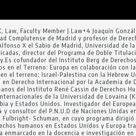
, Law, Faculty Member | Law+4 Joaquín Gonzál
ad Complutense de Madrid y profesor de Derech
Alfonso X el Sabio de Madrid, Universidad de la
licadas, director del Programa de Doble Titula
y.Es cofundador del Instituto Berg de Derecho
s en el Terreno: Europa en colaboración con l
 el terreno: Israel-Palestina con la Hebrew Un
 en Derecho Internacional por la Academia de 
manos del Instituto René Cassin de Derechos H
nternacionales de la Universidad de Lovaina (K
mbia y Estados Unidos. Investigador del Europe
 y consultor del P.N.U.D de Naciones Unidas 
l Fulbright- Schuman, en cuyo programa dirigió
rechos humanos en Estados Unidos y Europa tras
ha enmarcado en la docencia e investigación en