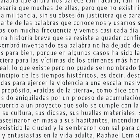
saria que muchas de ellas, pero que no existirí
da militancia, sin su obsesión justiciera que pa
 parte de las palabras que conocemos y usamos 
s con mucha frecuencia y vemos casi cada día e
una historia breve que se resiste a quedar con
e sembró inventando esa palabra no ha dejado 
 para bien, porque en algunos casos ha sido la
iciera para las víctimas de los crímenes más ho
eal: lo que existe pero no puede ser nombrado
ncipio de los tiempos históricos, es decir, des
das para ejercer la violencia a una escala mas
propósito, «raídas de la tierra», como dice con 
n sido aniquiladas por un proceso de acumulació
 acuerdo a un proyecto que solo se cumple con l
 su cultura, sus dioses, sus huellas materiales
asesinaron en masa a sus habitantes, incendiar
 existido la ciudad y la sembraron con sal para 
 y entusiastas en la vida adulta, Raphael Lemki