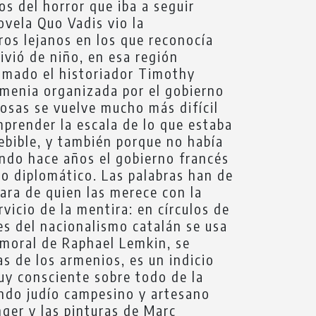
os del horror que iba a seguir
ovela Quo Vadis vio la
ros lejanos en los que reconocía
ivió de niño, en esa región
lamado el historiador Timothy
rmenia organizada por el gobierno
cosas se vuelve mucho más difícil
omprender la escala de lo que estaba
ebible, y también porque no había
uando hace años el gobierno francés
cto diplomático. Las palabras han de
cara de quien las merece con la
vicio de la mentira: en círculos de
es del nacionalismo catalán se usa
 moral de Raphael Lemkin, se
s de los armenios, es un indicio
uy consciente sobre todo de la
undo judío campesino y artesano
ger y las pinturas de Marc