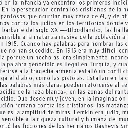
ó en la infancia ya encontró los primeros indici
 En la persecución contra los cristianos de la n
pantosos que ocurrían muy cerca de él, y de ot
mos contra los judíos en los territorios donde v
 barbarie del siglo XX —«Bloodlands», las ha l
ensible a la matanza masiva de la población a
en 1915. Cuando hay palabras para nombrar las 
 que no han sucedido. En 1915 era muy difícil c
ia porque un hecho así era simplemente inconc
 la palabra genocidio es ilegal en Turquía, y c
ferirse a la tragedia armenia estalló un confli
a el diablo, como las pistolas. Estallan en la 
las palabras más claras pueden retorcerse al ser
cidio de la raza blanca»; en las zonas delirant
ocidio. Que desde muy joven, en la imaginación
ución romana contra los cristianos, las matanza
e es la amplitud de miras. Lemkin era judío, m
 sensible a la riqueza cultural y humana del m
entó las ficciones de los hermanos Bashevis Sin