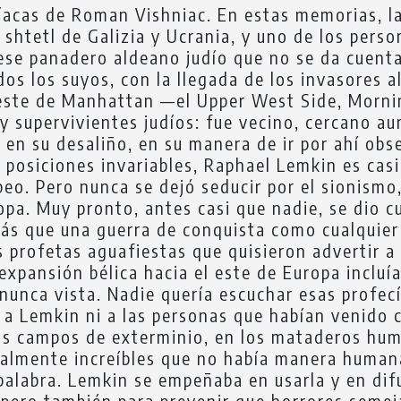
gíacas de Roman Vishniac. En estas memorias, l
os shtetl de Galizia y Ucrania, y uno de los per
 ese panadero aldeano judío que no se da cuenta 
todos los suyos, con la llegada de los invasores
oeste de Manhattan —el Upper West Side, Morn
 y supervivientes judíos: fue vecino, cercano 
, en su desaliño, en su manera de ir por ahí ob
osiciones invariables, Raphael Lemkin es casi 
o. Pero nunca se dejó seducir por el sionismo, 
ropa. Muy pronto, antes casi que nadie, se dio 
ás que una guerra de conquista como cualquier 
profetas aguafiestas que quisieron advertir a 
expansión bélica hacia el este de Europa inclu
unca vista. Nadie quería escuchar esas profecía
 a Lemkin ni a las personas que habían venido 
os campos de exterminio, en los mataderos hum
ralmente increíbles que no había manera humana
 palabra. Lemkin se empeñaba en usarla y en difu
o, pero también para prevenir que horrores semej