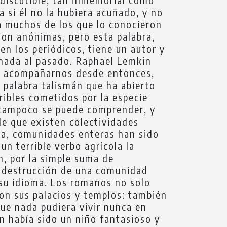
a si él no la hubiera acuñado, y no
ra muchos de los que lo conocieron
son anónimas, pero esta palabra,
n los periódicos, tiene un autor y
finada al pasado. Raphael Lemkin
de acompañarnos desde entonces,
 palabra talismán que ha abierto
rribles cometidos por la especie
 tampoco se puede comprender, y
de que existen colectividades
iva, comunidades enteras han sido
un terrible verbo agrícola la
n, por la simple suma de
a destrucción de una comunidad
, su idioma. Los romanos no solo
on sus palacios y templos: también
que nada pudiera vivir nunca en
n había sido un niño fantasioso y