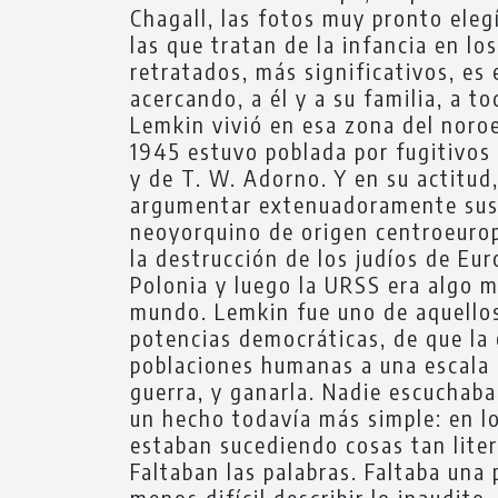
Chagall, las fotos muy pronto ele
las que tratan de la infancia en l
retratados, más significativos, es
acercando, a él y a su familia, a 
Lemkin vivió en esa zona del nor
1945 estuvo poblada por fugitivos
y de T. W. Adorno. Y en su actitud
argumentar extenuadoramente sus p
neoyorquino de origen centroeurope
la destrucción de los judíos de Eu
Polonia y luego la URSS era algo m
mundo. Lemkin fue uno de aquellos 
potencias democráticas, de que la 
poblaciones humanas a una escala n
guerra, y ganarla. Nadie escuchaba
un hecho todavía más simple: en l
estaban sucediendo cosas tan lite
Faltaban las palabras. Faltaba una
menos difícil describir lo inaudit